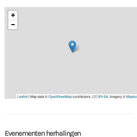
+
−
Leaflet
| Map data ©
OpenStreetMap
contributors,
CC-BY-SA
, Imagery ©
Mapbo
Evenementen herhalingen