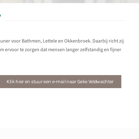
r
uner voor Bathmen, Lettele en Okkenbroek. Daarbij richt zij
om ervoor te zorgen dat mensen langer zelfstandig en fijner
Klik hier en stuur een e-mail naar Geke Veldwachter