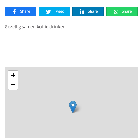
Share
Tweet
Share
Share
Gezellig samen koffie drinken
+
−