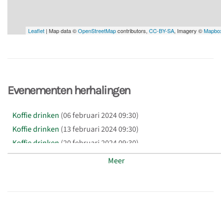
Leaflet
| Map data ©
OpenStreetMap
contributors,
CC-BY-SA
, Imagery ©
Mapbo
Evenementen herhalingen
Koffie drinken
(06 februari 2024 09:30)
Koffie drinken
(13 februari 2024 09:30)
Koffie drinken
(20 februari 2024 09:30)
Koffie drinken
(27 februari 2024 09:30)
Meer
Koffie drinken
(12 maart 2024 09:30)
Koffie drinken
(19 maart 2024 09:30)
Koffie drinken
(26 maart 2024 09:30)
Koffie drinken
(02 april 2024 09:30)