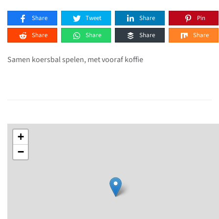
Share
Tweet
Share
Pin
Share
Share
Share
Share
Samen koersbal spelen, met vooraf koffie
+
−