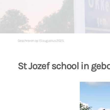
Geschreven op
15 augustus 2025
.
St Jozef school in ge