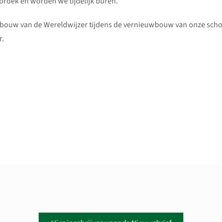
roek en worden we tijdelijk buren.
ebouw van de Wereldwijzer tijdens de vernieuwbouw van onze school
r.